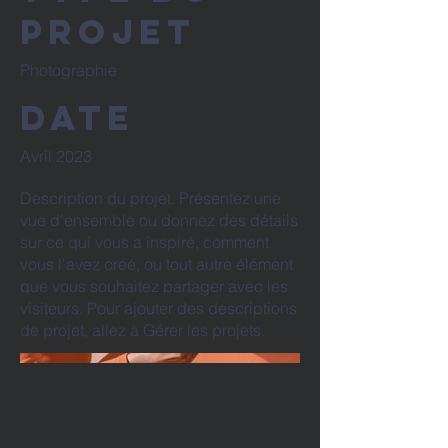
projet
Photographie
Date
Avril 2023
Description du projet. Présentez une
vue d'ensemble ou donnez des détails
sur ce qui vous a inspiré, comment
vous l'avez créé, ou tout autre élément
que vous souhaitez partager avec les
visiteurs. Pour ajouter des descriptions
de projet, allez à Gérer les projets.