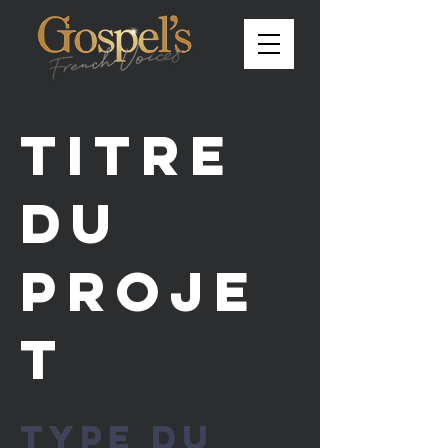
Titre
du
proje
t
Type du